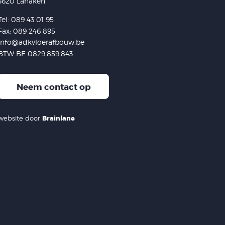
3620 Lanaken
Tel: 089 43 01 95
Fax: 089 246 895
info@adkvloerafbouw.be
BTW BE 0829.859.843
Neem contact op
website door
Brainlane