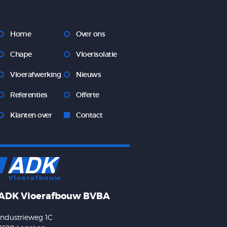
Home
Over ons
Chape
Vloerisolatie
Vloerafwerking
Nieuws
Referenties
Offerte
Klanten over
Contact
ADK Vloerafbouw BVBA
Industrieweg 1C