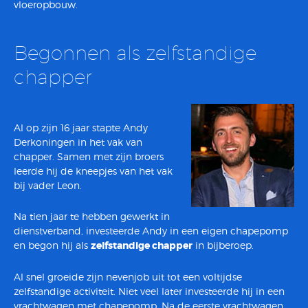
vloeropbouw.
Referenties
Offerte
Begonnen als zelfstandige
Klanten over
chapper
Contact
Al op zijn 16 jaar stapte Andy
Derkoningen in het vak van
chapper. Samen met zijn broers
leerde hij de kneepjes van het vak
bij vader Leon.
Na tien jaar te hebben gewerkt in
dienstverband, investeerde Andy in een eigen chapepomp
en begon hij als
zelfstandige chapper
in bijberoep.
Al snel groeide zijn nevenjob uit tot een voltijdse
zelfstandige activiteit. Niet veel later investeerde hij in een
vrachtwagen met chapepomp. Na de eerste vrachtwagen