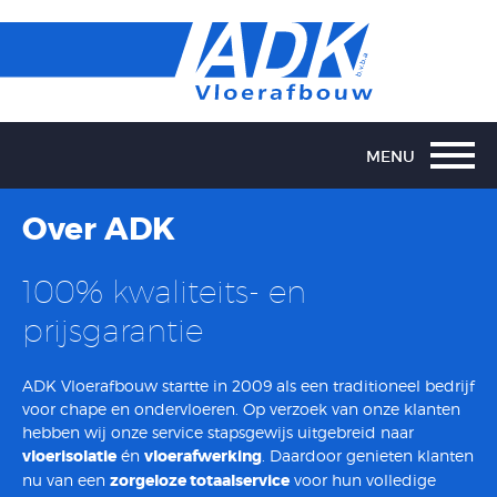
MENU
System
Over ADK
Home
100% kwaliteits- en
Over ons
prijsgarantie
Chape
ADK Vloerafbouw startte in 2009 als een traditioneel bedrijf
Vloerisolatie
voor chape en ondervloeren. Op verzoek van onze klanten
hebben wij onze service stapsgewijs uitgebreid naar
Vloerafwerking
vloerisolatie
én
vloerafwerking
. Daardoor genieten klanten
Nieuws
nu van een
zorgeloze totaalservice
voor hun volledige